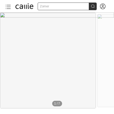


Zomer
1
/
7