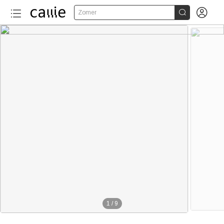


Zomer
1
/
9