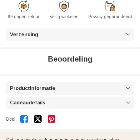
99 dagen retour
Veilig winkelen
Privacy gegarandeerd
Verzending

Beoordeling
Productinformatie

Cadeaudetails



Deel:
Ontvang unieke cadeau-ideeën en meer direct in je inbox.