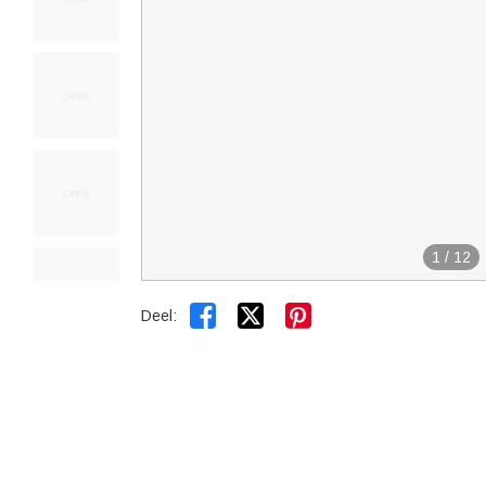
1
/
12


Deel: