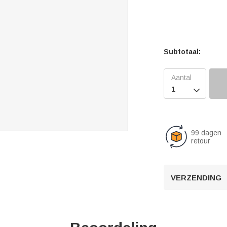
Subtotaal:

99 dagen
retour
VERZENDING