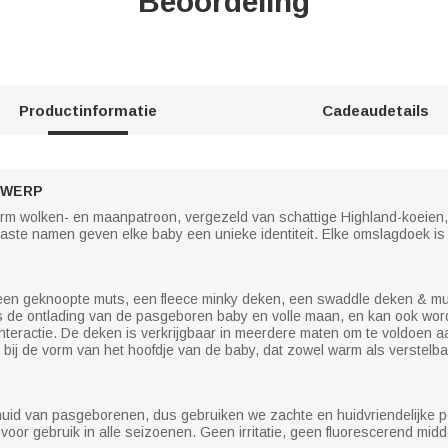
Beoordeling
Productinformatie
Cadeaudetails
TWERP
arm wolken- en maanpatroon, vergezeld van schattige Highland-koeien
ste namen geven elke baby een unieke identiteit. Elke omslagdoek is e
er een geknoopte muts, een fleece minky deken, een swaddle deken & 
s de ontlading van de pasgeboren baby en volle maan, en kan ook word
interactie. De deken is verkrijgbaar in meerdere maten om te voldoen a
ij de vorm van het hoofdje van de baby, dat zowel warm als verstelbaa
uid van pasgeborenen, dus gebruiken we zachte en huidvriendelijke po
 voor gebruik in alle seizoenen. Geen irritatie, geen fluorescerend mi