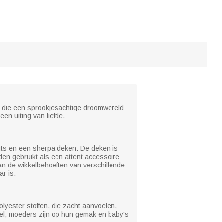
, die een sprookjesachtige droomwereld
en uiting van liefde.
muts en een sherpa deken. De deken is
en gebruikt als een attent accessoire
an de wikkelbehoeften van verschillende
r is.
lyester stoffen, die zacht aanvoelen,
ddel, moeders zijn op hun gemak en baby's