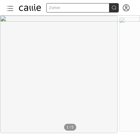


Zomer
1
/
5