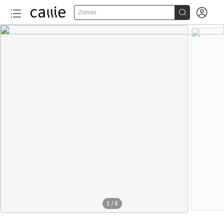


Zomer
1
/
8