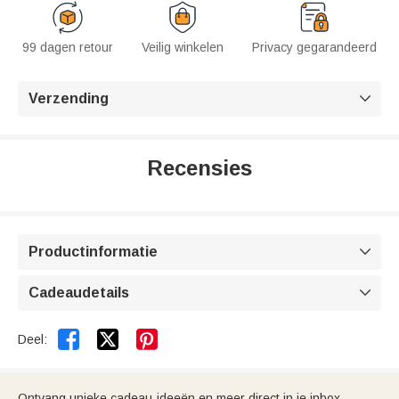
99 dagen retour
Veilig winkelen
Privacy gegarandeerd
Verzending

Recensies
Productinformatie

Cadeaudetails



Deel:
Ontvang unieke cadeau-ideeën en meer direct in je inbox.