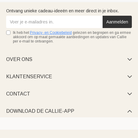
Ontvang unieke cadeau-ideeën en meer direct in je inbox.
Aanmelden
Ik heb het
Privacy- en Cookiebeleid
gelezen en begrepen en ga ermee
akkoord om op maat gemaakte aanbiedingen en updates van Callie
per e-mail te ontvangen.
OVER ONS

KLANTENSERVICE

CONTACT

DOWNLOAD DE CALLIE-APP
