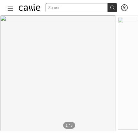


Zomer
1
/
8