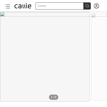


Zomer
1
/
8