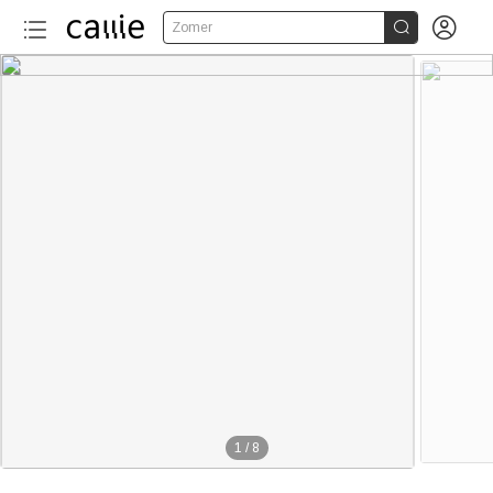


Zomer
1
/
8