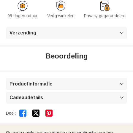
99 dagen retour
Veilig winkelen
Privacy gegarandeerd
Verzending

Beoordeling
Productinformatie

Cadeaudetails



Deel:
Ontvang unieke cadeau-ideeën en meer direct in je inbox.