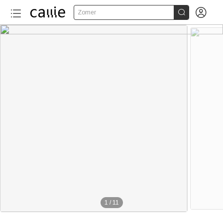


Zomer
1
/
11