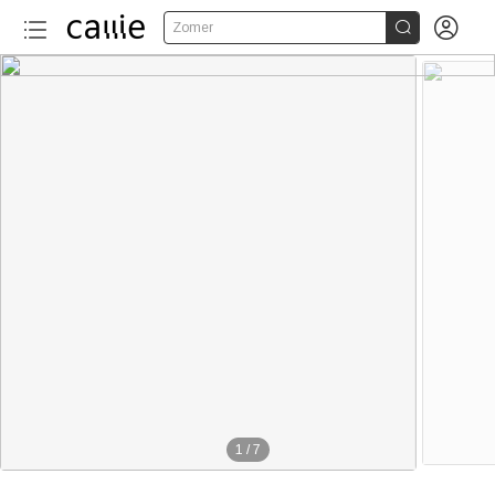


Zomer
1
/
7