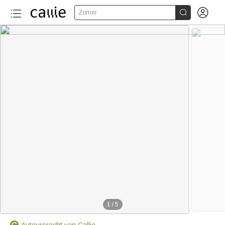


Zomer
1
/
5
Auteursrecht van Callie