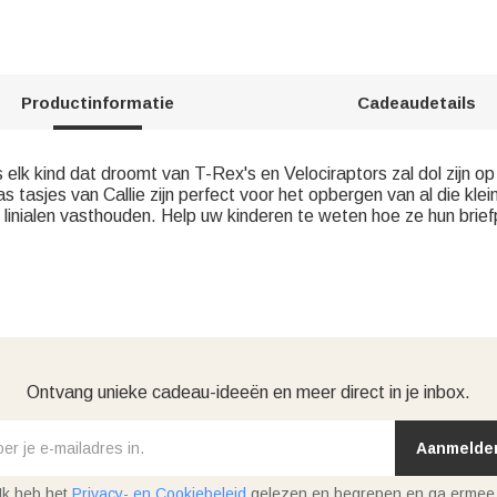
Productinformatie
Cadeaudetails
 elk kind dat droomt van T-Rex's en Velociraptors zal dol zijn op
sjes van Callie zijn perfect voor het opbergen van al die kleine
of linialen vasthouden. Help uw kinderen te weten hoe ze hun bri
Ontvang unieke cadeau-ideeën en meer direct in je inbox.
Aanmelde
Ik heb het
Privacy- en Cookiebeleid
gelezen en begrepen en ga ermee