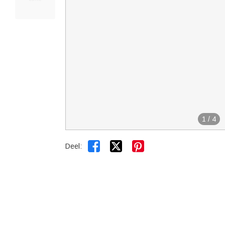
1
/
4


Deel: