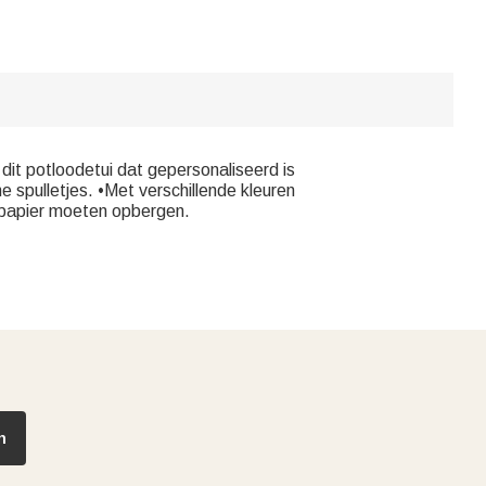
 dit potloodetui dat gepersonaliseerd is
 spulletjes. •Met verschillende kleuren
efpapier moeten opbergen.
n