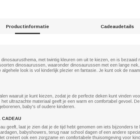
Productinformatie
Cadeaudetails
dinosaurusthema, met twintig kleuren om uit te kiezen, en is bezaaid 
e soorten dinosaurussen, waaronder dinosaurussen met een lange nek, 
algehele look is vol kinderlijk plezier en fantasie. Je kunt ook de n
en waaruit je kunt kiezen, zodat je de perfecte deken kunt vinden voor 
het ultrazachte materiaal geeft je een warm en comfortabel gevoel. D
eborenen, baby's of oudere kinderen.
L CADEAU
 geeft, laat je zien dat je de tijd hebt genomen om iets bijzonders te k
aardagen, babyshowers, terug naar school dagen of een andere special
et creëert ook een zorgzame en comfortabele thuisomgeving voor kin