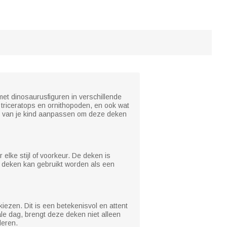
met dinosaurusfiguren in verschillende
triceratops en ornithopoden, en ook wat
aam van je kind aanpassen om deze deken
elke stijl of voorkeur. De deken is
e deken kan gebruikt worden als een
iezen. Dit is een betekenisvol en attent
e dag, brengt deze deken niet alleen
deren.