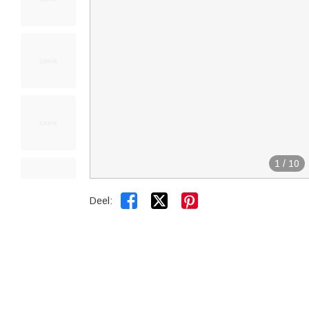
1
/
10


Deel: