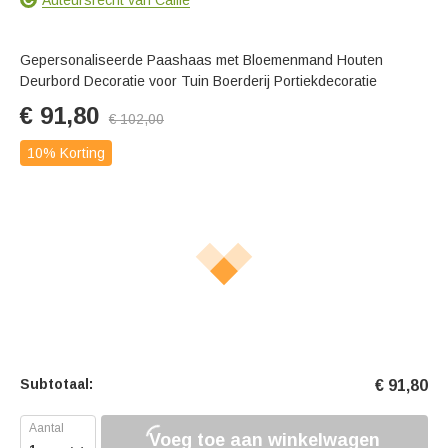
Gepersonaliseerde Paashaas met Bloemenmand Houten
Deurbord Decoratie voor Tuin Boerderij Portiekdecoratie
€
91,80
€
102,00
10% Korting
Subtotaal:
€
91,80
Voeg toe aan winkelwagen
