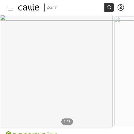


Zomer
1
/
7
Auteursrecht van Callie