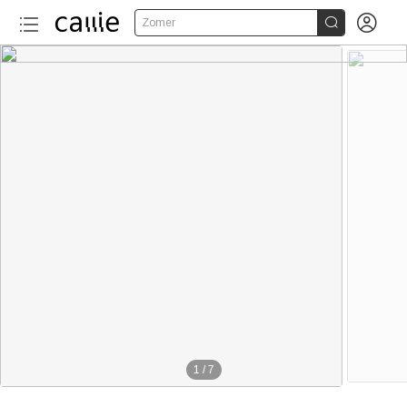


Zomer
1
/
7