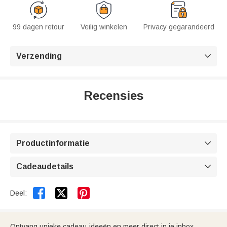
99 dagen retour
Veilig winkelen
Privacy gegarandeerd
Verzending

Recensies
Productinformatie

Cadeaudetails



Deel:
Ontvang unieke cadeau-ideeën en meer direct in je inbox.