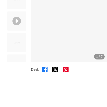
1
/
7


Deel: