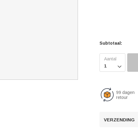
Subtotaal:

99 dagen
retour
VERZENDING