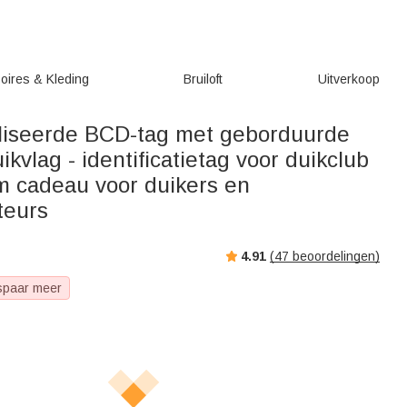
oires & Kleding
Bruiloft
Uitverkoop
iseerde BCD-tag met geborduurde
kvlag - identificatietag voor duikclub
m cadeau voor duikers en
teurs
4.91
(
47
beoordelingen)
spaar meer