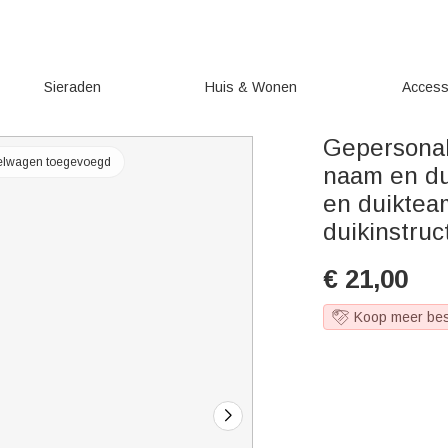
Sieraden
Huis & Wonen
Access
Gepersonal
kelwagen toegevoegd
naam en dui
en duiktea
duikinstruc
€
21,00
Koop meer be