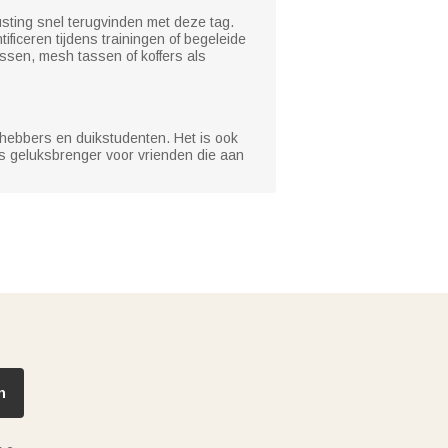
usting snel terugvinden met deze tag.
ificeren tijdens trainingen of begeleide
ssen, mesh tassen of koffers als
efhebbers en duikstudenten. Het is ook
ls geluksbrenger voor vrienden die aan
n