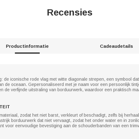
Recensies
Productinformatie
Cadeaudetails
g: de iconische rode vlag met witte diagonale strepen, een symbool dat
an de oceaan. Gepersonaliseerd met je naam voor een persoonlijk tintj
en de verfijnde uitstraling van borduurwerk, waardoor een praktisch ma
TEIT
iaal, zodat het niet barst, verkleurt of beschadigt, zelfs bij herhaal
strijk borduurwerk dat niet vervaagt, zodat het onder water en in zonlic
ant voor eenvoudige bevestiging aan de schouderbanden van een trimv