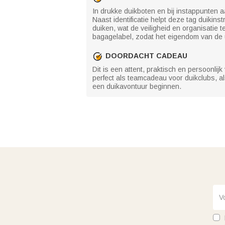
In drukke duikboten en bij instappunten a
Naast identificatie helpt deze tag duikins
duiken, wat de veiligheid en organisati
bagagelabel, zodat het eigendom van de ui
DOORDACHT CADEAU
Dit is een attent, praktisch en persoonli
perfect als teamcadeau voor duikclubs, a
een duikavontuur beginnen.