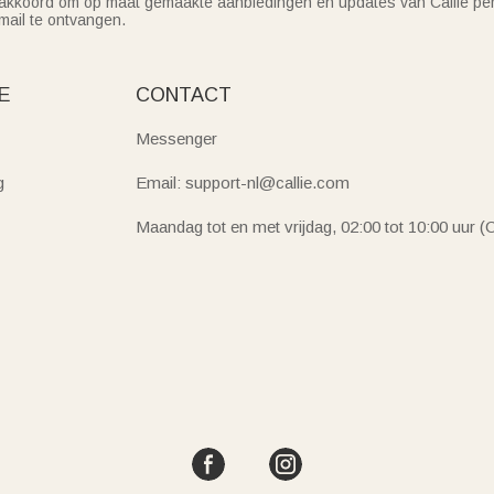
akkoord om op maat gemaakte aanbiedingen en updates van Callie per
mail te ontvangen.
E
CONTACT
Messenger
g
Email: support-nl@callie.com
Maandag tot en met vrijdag, 02:00 tot 10:00 uur 