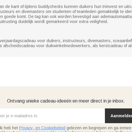
an de kant of tijdens buddychecks kunnen duikers hun trimvest en uitr
tructeurs en divemasters om studenten of teamleden gemakkelijk te ident
e ten goede komt. De tag kan ook worden bevestigd aan ademautomaatta
trusting duidelijk wordt gemarkeerd voor extra veiligheid.
jk verjaardagscadeau voor duikers, instructeurs, divemasters, oceaanli
ls afscheidscadeau voor duikwinkelmedewerkers, als kerstcadeau of a
Ontvang unieke cadeau-ideeën en meer direct in je inbox.
Aanmelde
Ik heb het
Privacy- en Cookiebeleid
gelezen en begrepen en ga ermee