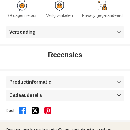
99 dagen retour
Veilig winkelen
Privacy gegarandeerd
Verzending

Recensies
Productinformatie

Cadeaudetails



Deel:
Ontvang unieke cadeau-ideeën en meer direct in je inbox.