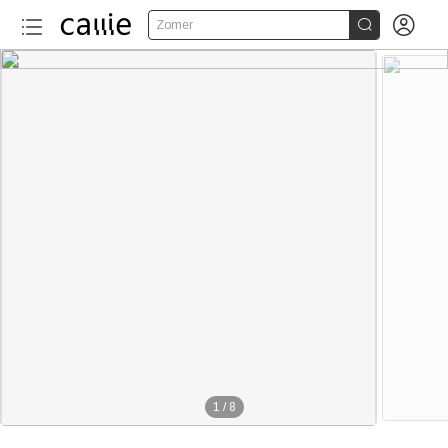


Zomer
1
/
8