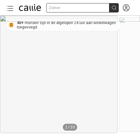


Zomer
40+
mensen zijn in de afgelopen 24 uur aan winkelwagen
toegevoegd
1
/
10