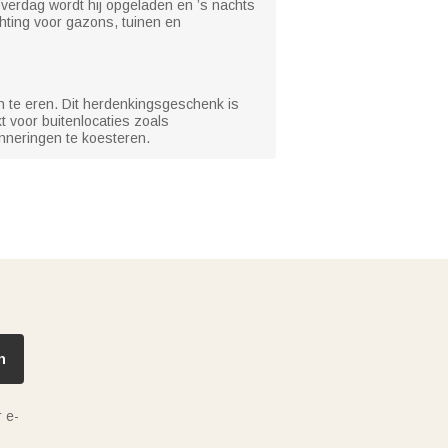
verdag wordt hij opgeladen en ’s nachts
chting voor gazons, tuinen en
 te eren. Dit herdenkingsgeschenk is
t voor buitenlocaties zoals
nneringen te koesteren.
n
 e-