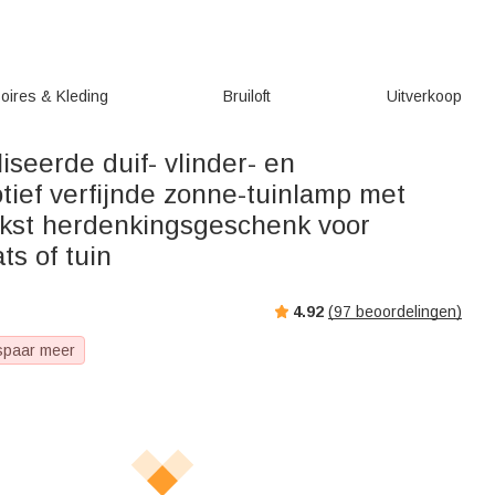
oires & Kleding
Bruiloft
Uitverkoop
seerde duif- vlinder- en
ief verfijnde zonne-tuinlamp met
kst herdenkingsgeschenk voor
ts of tuin
4.92
(
97
beoordelingen)
spaar meer