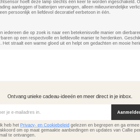
chtsensor hoeft deze lamp slechts één keer te worden ingeschakeld. O
ading aanleggen of batterijen vervangen, alleen milieuvriendelijke verli
n persoonlijk en liefdevol decoratief eerbetoon in één.
 iedereen die op zoek is naar een betekenisvolle manier om dierbaren
baren op een respectvolle en liefdevolle manier te herdenken. Geschik
 Het straalt een warme gloed uit en helpt om gedachten en mooie heri
Ontvang unieke cadeau-ideeën en meer direct in je inbox.
Aanmelde
Ik heb het
Privacy- en Cookiebeleid
gelezen en begrepen en ga ermee
akkoord om op maat gemaakte aanbiedingen en updates van Callie per
mail te ontvangen.