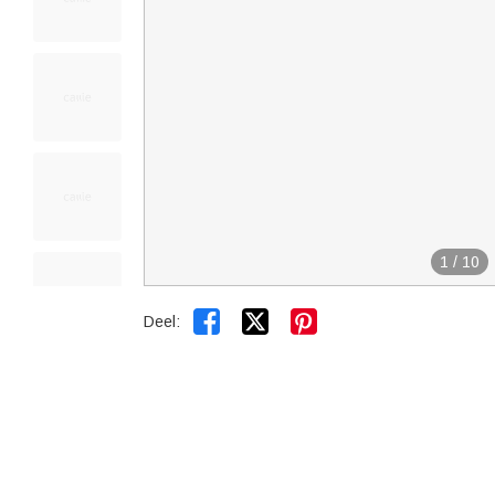
1
/
10


Deel: