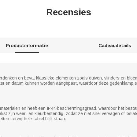
Recensies
Productinformatie
Cadeaudetails
erdenken en bevat klassieke elementen zoals duiven, vlinders en bloe
kst en datum kunnen worden aangepast, waardoor deze gedenklamp ee
materialen en heeft een IP44-beschermingsgraad, waardoor het bestan
t zijn weer- en kleurbestendig, zodat ze niet snel vervagen of loslat
en, terwijl het stabiel blijft staan.