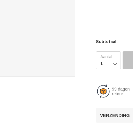
Subtotaal:

99 dagen
retour
VERZENDING