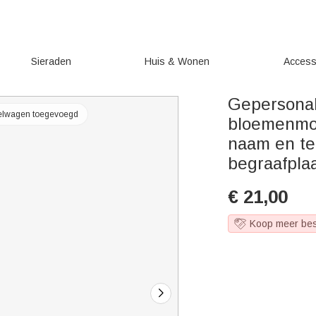
Sieraden
Huis & Wonen
Access
Gepersonali
kelwagen toegevoegd
bloemenmot
naam en te
begraafplaa
€
21,00
Koop meer be