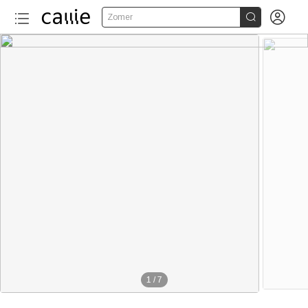


Zomer
1
/
7