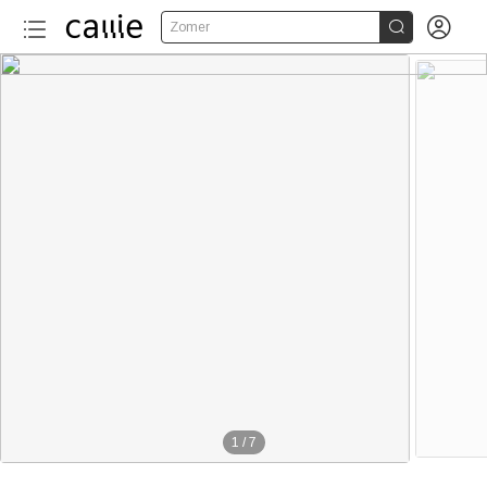


Zomer
1
/
7