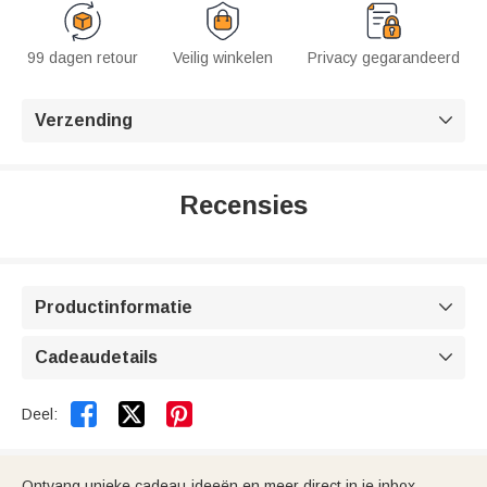
99 dagen retour
Veilig winkelen
Privacy gegarandeerd
Verzending

Recensies
Productinformatie

Cadeaudetails



Deel:
Ontvang unieke cadeau-ideeën en meer direct in je inbox.