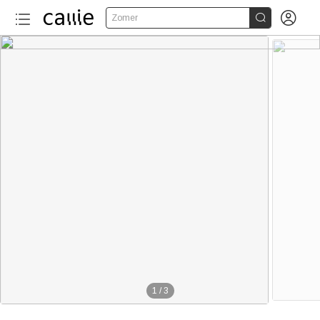


Zomer
1
/
3