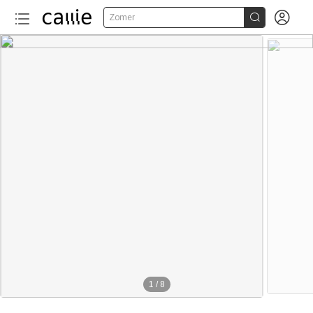


Zomer
1
/
8