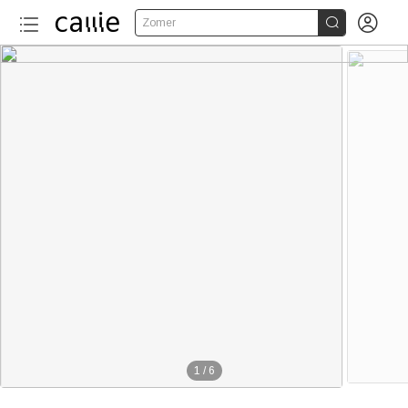


Zomer
1
/
6