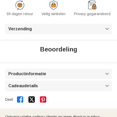
99 dagen retour
Veilig winkelen
Privacy gegarandeerd
Verzending

Beoordeling
Productinformatie

Cadeaudetails



Deel:
Ontvang unieke cadeau-ideeën en meer direct in je inbox.