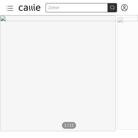


Zomer
120+
1
/
12