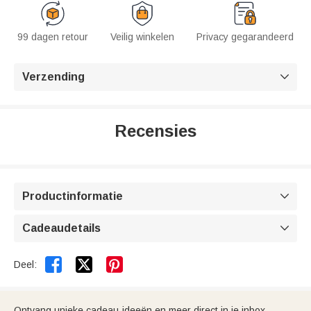
99 dagen retour
Veilig winkelen
Privacy gegarandeerd
Verzending

Recensies
Productinformatie

Cadeaudetails



Deel:
Ontvang unieke cadeau-ideeën en meer direct in je inbox.