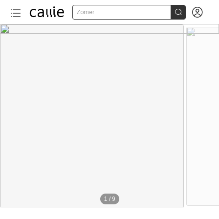


Zomer
1
/
9