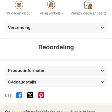
99 dagen retour
Veilig winkelen
Privacy gegarandeerd
Verzending

Beoordeling
Productinformatie

Cadeaudetails



Deel:
Ontvang unieke cadeau-ideeën en meer direct in je inbox.