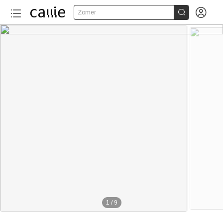


Zomer
1
/
9