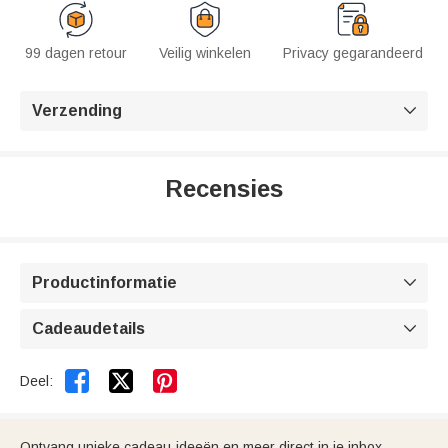
99 dagen retour
Veilig winkelen
Privacy gegarandeerd
Verzending

Recensies
Productinformatie

Cadeaudetails



Deel:
Ontvang unieke cadeau-ideeën en meer direct in je inbox.