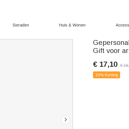
Sieraden
Huis & Wonen
Access
Gepersonal
Gift voor a
€
17,10
€
19
10% Korting