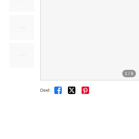
1
/
6


Deel: