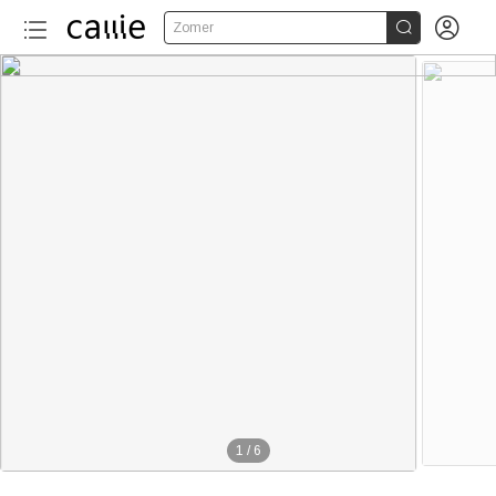


Zomer
1
/
6