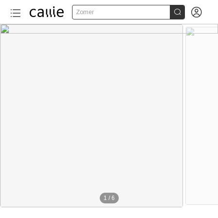


Zomer
1
/
6