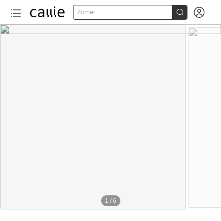


Zomer
1
/
6