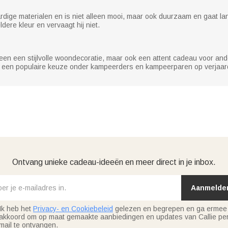
ige materialen en is niet alleen mooi, maar ook duurzaam en gaat lan
dere kleur en vervaagt hij niet.
en een stijlvolle woondecoratie, maar ook een attent cadeau voor and
een populaire keuze onder kampeerders en kampeerparen op verjaard
Ontvang unieke cadeau-ideeën en meer direct in je inbox.
Aanmelde
Ik heb het
Privacy- en Cookiebeleid
gelezen en begrepen en ga ermee
akkoord om op maat gemaakte aanbiedingen en updates van Callie per
mail te ontvangen.