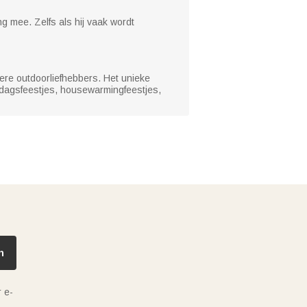
g mee. Zelfs als hij vaak wordt
ere outdoorliefhebbers. Het unieke
agsfeestjes, housewarmingfeestjes,
n
 e-