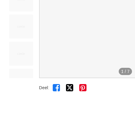
1
/
7


Deel: