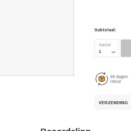
Subtotaal:

99 dagen
retour
VERZENDING