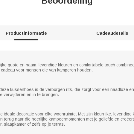
Beoordeling
Productinformatie
Cadeaudetails
lijke quote en naam, levendige kleuren en comfortabele touch combine
ste cadeau voor mensen die van kamperen houden.
ze kussenhoes is de verborgen rits, die zorgt voor een naadloze en g
te verwijderen en in te brengen.
deale decoratie voor elke woonruimte. Met zijn kleurrijke, levendige 
terug naar die heerlijke kampeermomenten met je geliefde en creëert
 slaapkamer of zelfs op je terras.