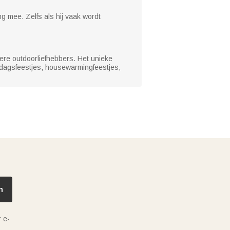
g mee. Zelfs als hij vaak wordt
ere outdoorliefhebbers. Het unieke
agsfeestjes, housewarmingfeestjes,
n
 e-