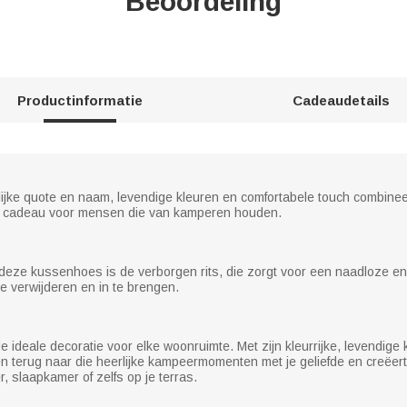
Beoordeling
Productinformatie
Cadeaudetails
lijke quote en naam, levendige kleuren en comfortabele touch combine
ste cadeau voor mensen die van kamperen houden.
ze kussenhoes is de verborgen rits, die zorgt voor een naadloze en g
te verwijderen en in te brengen.
deale decoratie voor elke woonruimte. Met zijn kleurrijke, levendige 
terug naar die heerlijke kampeermomenten met je geliefde en creëert
 slaapkamer of zelfs op je terras.