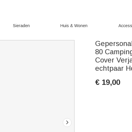
Sieraden
Huis & Wonen
Access
Gepersonal
80 Camping
Cover Verj
echtpaar H
€
19,00