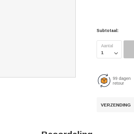
Subtotaal:

99 dagen
retour
VERZENDING