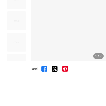
1
/
7


Deel: