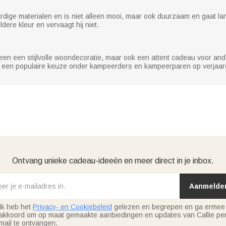
ige materialen en is niet alleen mooi, maar ook duurzaam en gaat lan
dere kleur en vervaagt hij niet.
en een stijlvolle woondecoratie, maar ook een attent cadeau voor and
een populaire keuze onder kampeerders en kampeerparen op verjaard
Ontvang unieke cadeau-ideeën en meer direct in je inbox.
Aanmelde
Ik heb het
Privacy- en Cookiebeleid
gelezen en begrepen en ga ermee
akkoord om op maat gemaakte aanbiedingen en updates van Callie per
mail te ontvangen.