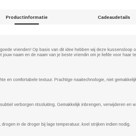
Productinformatie
Cadeaudetails
t goede vrienden! Op basis van dit idee hebben wij deze kussensloop on
t jouw naam en de naam van je beste vriendin om je liefde voor haar t
e en comfortabele textuur. Prachtige naaitechnologie, niet gemakkelij
ubtiel verborgen ritssluiting. Gemakkelijk inbrengen, verwijderen en 
drogen in de droger bij lage temperatuur, koel strijken indien nodig.