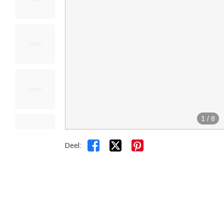
1
/
8


Deel: