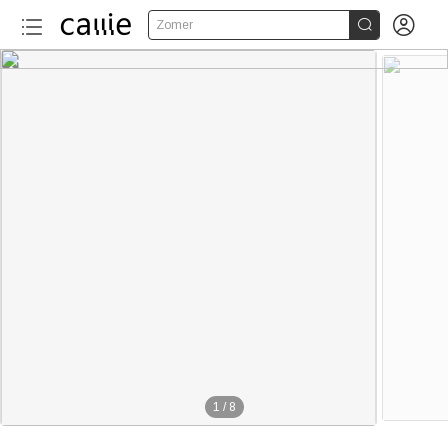


Zomer
1
/
8