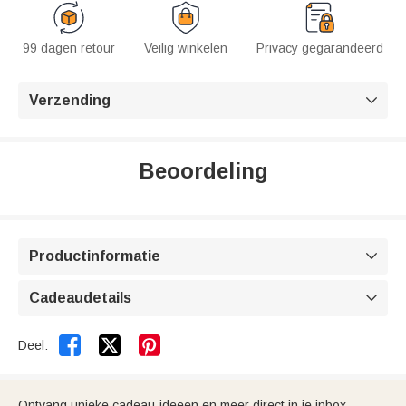
99 dagen retour
Veilig winkelen
Privacy gegarandeerd
Verzending

Beoordeling
Productinformatie

Cadeaudetails



Deel:
Ontvang unieke cadeau-ideeën en meer direct in je inbox.