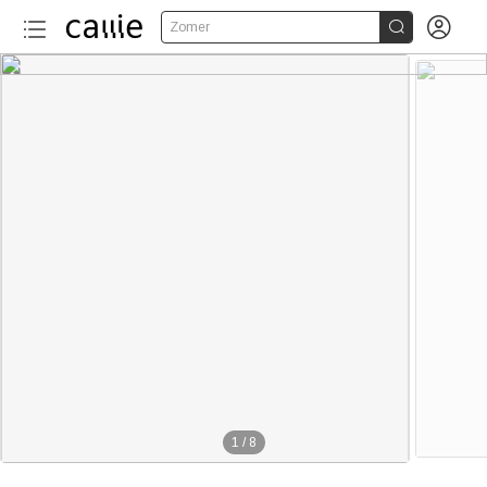


Zomer
1
/
8