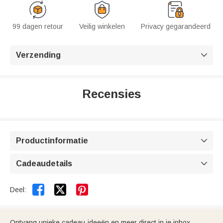
99 dagen retour
Veilig winkelen
Privacy gegarandeerd
Verzending

Recensies
Productinformatie

Cadeaudetails



Deel:
Ontvang unieke cadeau-ideeën en meer direct in je inbox.