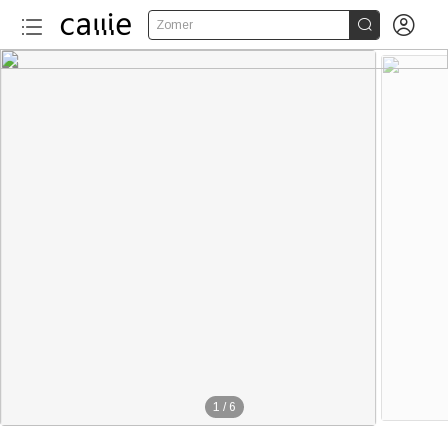


Zomer
1
/
6