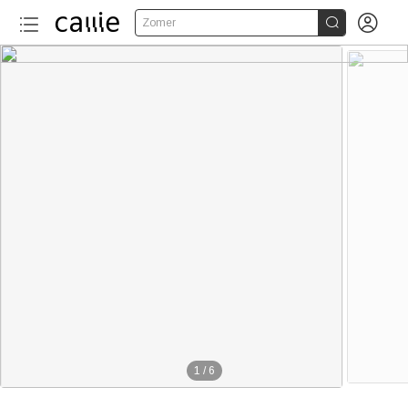


Zomer
1
/
6