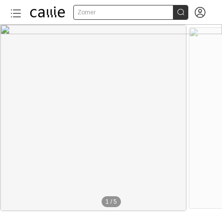


Zomer
1
/
5