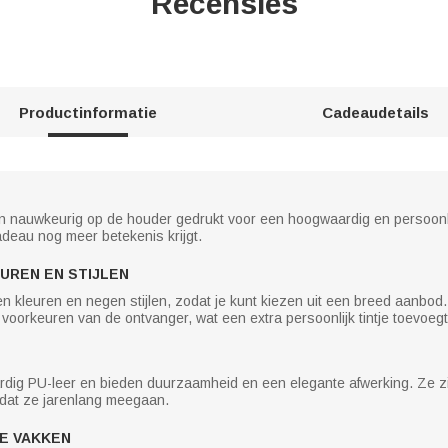
Recensies
Productinformatie
Cadeaudetails
en nauwkeurig op de houder gedrukt voor een hoogwaardig en persoonl
cadeau nog meer betekenis krijgt.
UREN EN STIJLEN
en kleuren en negen stijlen, zodat je kunt kiezen uit een breed aanbod. D
 voorkeuren van de ontvanger, wat een extra persoonlijk tintje toevoegt
dig PU-leer en bieden duurzaamheid en een elegante afwerking. Ze zi
odat ze jarenlang meegaan.
E VAKKEN