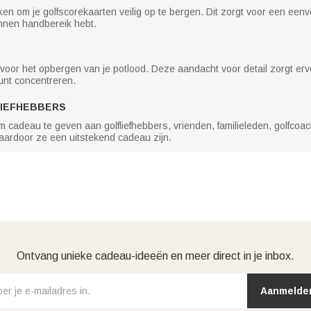
en om je golfscorekaarten veilig op te bergen. Dit zorgt voor een eenvo
binnen handbereik hebt.
or het opbergen van je potlood. Deze aandacht voor detail zorgt ervoo
kunt concentreren.
IEFHEBBERS
m cadeau te geven aan golfliefhebbers, vrienden, familieleden, golfco
, waardoor ze een uitstekend cadeau zijn.
Ontvang unieke cadeau-ideeën en meer direct in je inbox.
Aanmelde