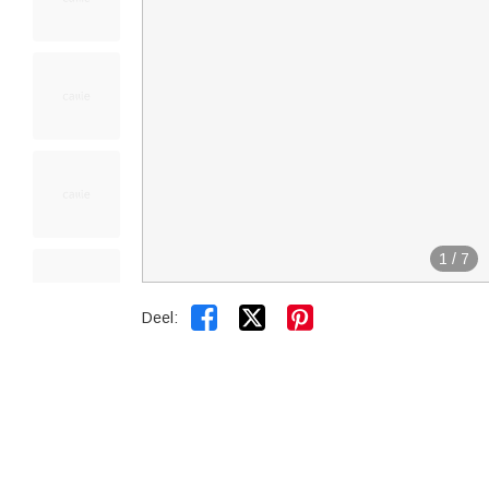
1
/
7


Deel: