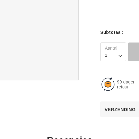
Subtotaal:

99 dagen
retour
VERZENDING