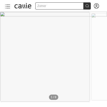


Zomer
1
/
8