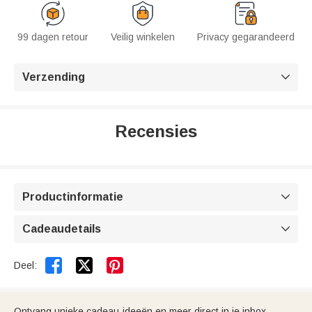
99 dagen retour
Veilig winkelen
Privacy gegarandeerd
Verzending

Recensies
Productinformatie

Cadeaudetails



Deel:
Ontvang unieke cadeau-ideeën en meer direct in je inbox.