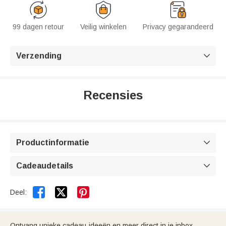
99 dagen retour
Veilig winkelen
Privacy gegarandeerd
Verzending

Recensies
Productinformatie

Cadeaudetails



Deel:
Ontvang unieke cadeau-ideeën en meer direct in je inbox.