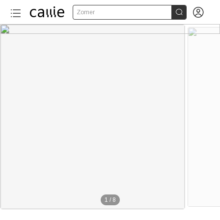


Zomer
1
/
8