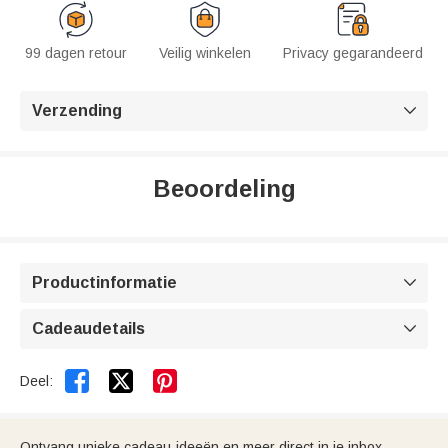
99 dagen retour
Veilig winkelen
Privacy gegarandeerd
Verzending

Beoordeling
Productinformatie

Cadeaudetails



Deel:
Ontvang unieke cadeau-ideeën en meer direct in je inbox.