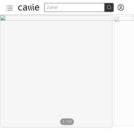


Zomer
1
/
10