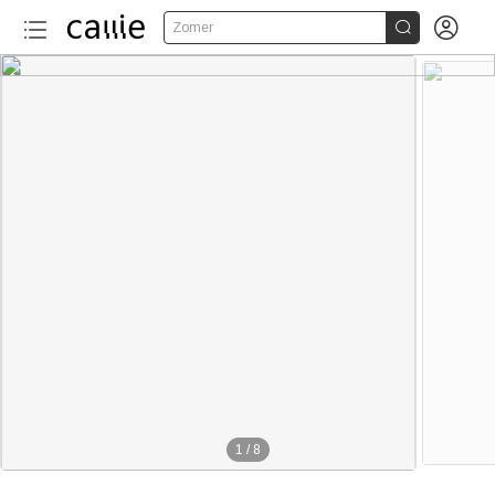


Zomer
1
/
8