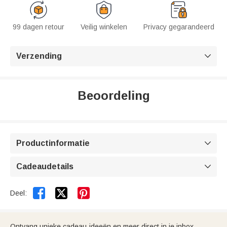
99 dagen retour
Veilig winkelen
Privacy gegarandeerd
Verzending

Beoordeling
Productinformatie

Cadeaudetails



Deel:
Ontvang unieke cadeau-ideeën en meer direct in je inbox.