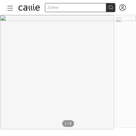


Zomer
1
/
8