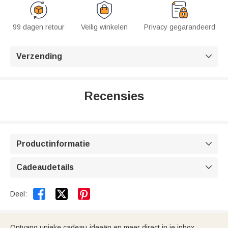
99 dagen retour
Veilig winkelen
Privacy gegarandeerd
Verzending

Recensies
Productinformatie

Cadeaudetails



Deel:
Ontvang unieke cadeau-ideeën en meer direct in je inbox.