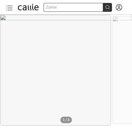


Zomer
1
/
8