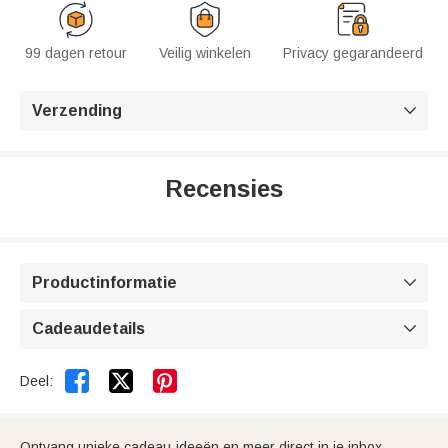
99 dagen retour
Veilig winkelen
Privacy gegarandeerd
Verzending

Recensies
Productinformatie

Cadeaudetails



Deel:
Ontvang unieke cadeau-ideeën en meer direct in je inbox.