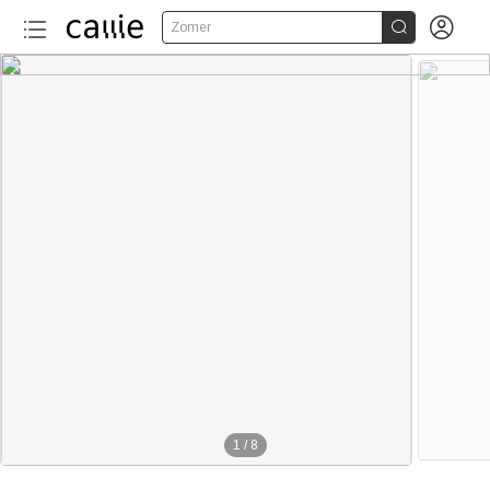


Zomer
1
/
8