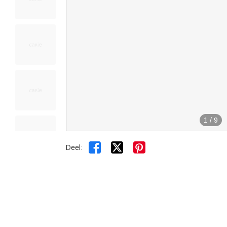
1
/
9


Deel: