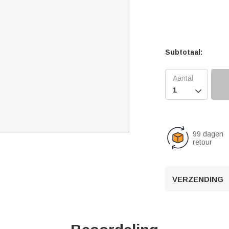
Subtotaal:

99 dagen
retour
VERZENDING