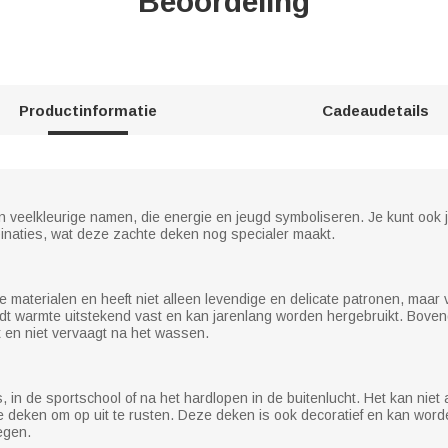
Beoordeling
Productinformatie
Cadeaudetails
en veelkleurige namen, die energie en jeugd symboliseren. Je kunt o
binaties, wat deze zachte deken nog specialer maakt.
aterialen en heeft niet alleen levendige en delicate patronen, maar 
oudt warmte uitstekend vast en kan jarenlang worden hergebruikt. Bove
ft en niet vervaagt na het wassen.
, in de sportschool of na het hardlopen in de buitenlucht. Het kan niet
e deken om op uit te rusten. Deze deken is ook decoratief en kan word
egen.