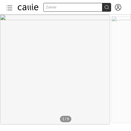


Zomer
1
/
9