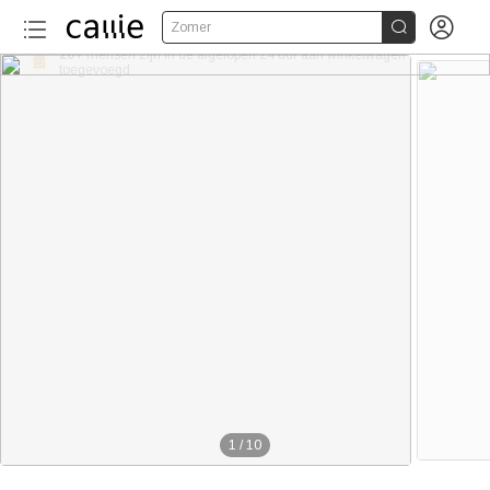


Zomer
20+
1
/
10