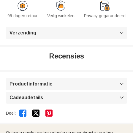
99 dagen retour
Veilig winkelen
Privacy gegarandeerd
Verzending

Recensies
Productinformatie

Cadeaudetails



Deel:
Ontvang unieke cadeau-ideeën en meer direct in je inbox.